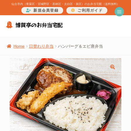
仙台市内（青葉区・宮城野区・若林区・太白区・泉区）のお弁当宅配（送料無料）
新規会員登録
ご利用ガイド
メ
博賀亭のお弁当宅配
ニ
ュ
ー
Home
日替わり弁当
ハンバーグ＆エビ唐弁当
🔍